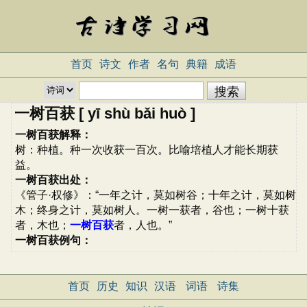
首页
诗文
作者
名句
典籍
成语
一树百获 [ yī shù bǎi huò ]
一树百获解释：
树：种植。种一次收获一百次。比喻培植人才能长期获
益。
一树百获出处：
《管子·权修》：“一年之计，莫如树谷；十年之计，莫如树
木；终身之计，莫如树人。一树一获者，谷也；一树十获
者，木也；
一树百获
者，人也。”
一树百获例句：
首页
历史
知识
汉语
词语
诗集