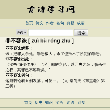
首页
诗文
作者
名句
典籍
成语
罪不容诛 [ zuì bù róng zhū ]
罪不容诛解释：
诛：把罪人杀死。罪恶极大，杀了也抵不了所犯的罪恶。
罪不容诛出处：
《汉书·游侠传序》：“况于郭解之伦，以匹夫之细，窃杀生
之权，其罪已不容诛矣。”
罪不容诛例句：
这厮若论着五刑发落，可便～。（元·秦简夫《东堂老》第
三折）
首页
历史
知识
汉语
词语
诗集