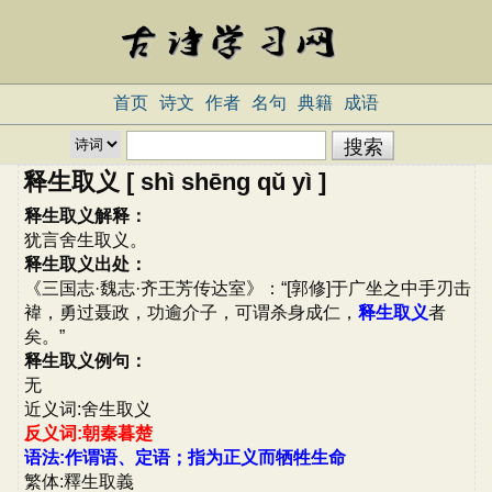
首页
诗文
作者
名句
典籍
成语
释生取义 [ shì shēng qǔ yì ]
释生取义解释：
犹言舍生取义。
释生取义出处：
《三国志·魏志·齐王芳传达室》：“[郭修]于广坐之中手刃击
褘，勇过聂政，功逾介子，可谓杀身成仁，
释生取义
者
矣。”
释生取义例句：
无
近义词:舍生取义
反义词:朝秦暮楚
语法:作谓语、定语；指为正义而牺牲生命
繁体:釋生取義