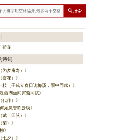
别
荷花
「
」
的诗词
（为梦庵寿）》
（杏花）》
一枝（壬戍立春日访梅溪，雨中同赋）》
·泛西湖坐间寅斋同赋》
（代作）》
·何须急管吹云暝》
（赋十四弦）》
（菊）》
·柳》
（七夕）》