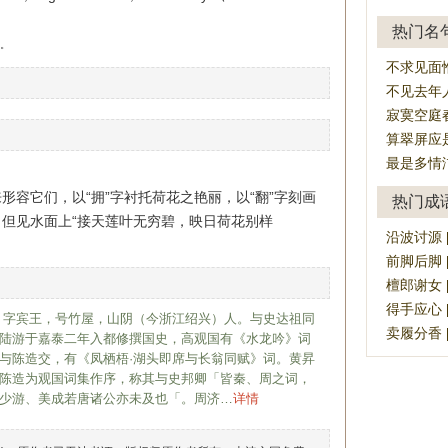
热门名
。
不求见面
不见去年
寂寞空庭
算翠屏应
最是多情
形容它们，以“拥”字衬托荷花之艳丽，以“翻”字刻画
热门成
但见水面上“接天莲叶无穷碧，映日荷花别样
沿波讨源 [yá
前脚后脚 [qi
檀郎谢女 [tá
得手应心 [dé
）字宾王，号竹屋，山阴（今浙江绍兴）人。与史达祖同
卖履分香 [mà
陆游于嘉泰二年入都修撰国史，高观国有《水龙吟》词
与陈造交，有《凤栖梧·湖头即席与长翁同赋》词。黄昇
陈造为观国词集作序，称其与史邦卿「皆秦、周之词，
少游、美成若唐诸公亦未及也「。周济…
详情