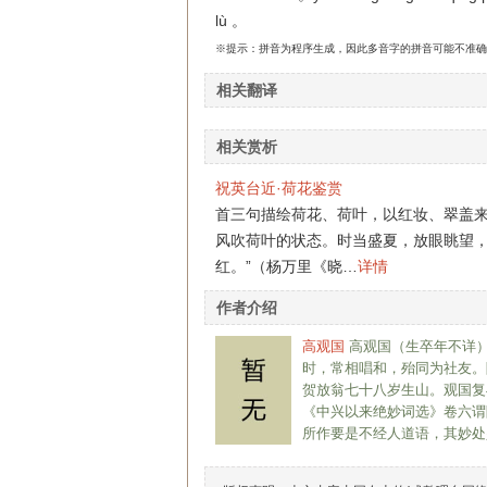
lù 。
※提示：拼音为程序生成，因此多音字的拼音可能不准确
相关翻译
相关赏析
祝英台近·荷花鉴赏
首三句描绘荷花、荷叶，以红妆、翠盖来
风吹荷叶的状态。时当盛夏，放眼眺望，
红。”（杨万里《晓…
详情
作者介绍
高观国
高观国（生卒年不详
时，常相唱和，殆同为社友。
贺放翁七十八岁生山。观国复
《中兴以来绝妙词选》卷六谓
所作要是不经人道语，其妙处