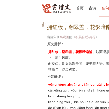
首页
古诗
名句
拥红妆，翻翠盖，花影暗
出自宋朝
高观国
的《
祝英台近·荷花
》
原文赏析：
拥红妆，翻翠盖，花影暗南浦
。波面澄
上、凉生风露。
两凝伫。别后歌断云间，娇姿黯无语。
镇输与、沙边鸥鹭。
拼音解读
：
yōng hóng zhuāng ，fān cuì gài ，h
cǎi xiāng qù 。yǒu rén shuǐ jiàn hóng
liáng shēng fēng lù 。
liǎng níng zhù 。bié hòu gē duàn yún 
de cǐ xīn kǔ 。yáo xiǎng fāng liǎn qīn