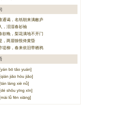
句
惟通谒，名纸朝来满敝庐
人，泪湿春衫袖
春欲晚，梨花满地不开门
是，两眉馀恨倚黄昏
汴堤柳，春来依旧带栖鸦
语
n bō tǎo yuán]
án jiǎo hòu jiǎo]
n láng xiè nǚ]
 shǒu yīng xīn]
i lǚ fēn xiāng]