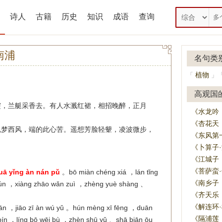
诗人
古籍
历史
知识
成语
查询
南浦
名句类
植物
「
」
高观国
霞，兰艇采香去。有人水溅红裙，相招晚醉，正月
《水龙吟
《杏花天
魂梦西风，端的此心苦。遥想芳脸轻颦，凌波微步，
《东风第
《卜算子
《江城子
《菩萨蛮
uā yǐng àn nán pǔ
。bō miàn chéng xiá ，lán tǐng
《南乡子
 qún ，xiàng zhāo wǎn zuì ，zhèng yuè shàng 、
《齐天乐
《解连环
jiān ，jiāo zī àn wú yǔ 。hún mèng xī fēng ，duān
《隔浦莲
g pín ，líng bō wēi bù ，zhèn shū yǔ 、shā biān ōu