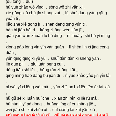
(dù tōng ：dù )
hú yuè zhào wǒ yǐng ，sòng wǒ zhì yǎn xī 。
xiè gōng xiǔ chù jīn shàng zài ，lù shuǐ dàng yàng qīng
yuán tí 。
jiǎo zhe xiè gōng jī ，shēn dēng qīng yún tī 。
bàn bì jiàn hǎi rì ，kōng zhōng wén tiān jī 。
qiān yán wàn zhuǎn lù bú dìng ，mí huā yǐ shí hū yǐ míng
。
xióng páo lóng yín yīn yán quán ，lì shēn lín xī jīng céng
diān 。
yún qīng qīng xī yù yǔ ，shuǐ dàn dàn xī shēng yān 。
liè quē pī lì ，qiū luán bēng cuī 。
dòng tiān shí fēi ，hōng rán zhōng kāi 。
qīng míng hào dàng bú jiàn dǐ ，rì yuè zhào yào jīn yín tái
。
ní wéi yī xī fēng wéi mǎ ，yún zhī jun1 xī fēn fēn ér lái xià
。
hǔ gǔ sè xī luán huí chē ，xiān zhī rén xī liè rú má 。
hū hún jì yǐ pò dòng ，huǎng jīng qǐ ér zhǎng jiē 。
wéi jiào shí zhī zhěn xí ，shī xiàng lái zhī yān xiá 。
shì jiān háng lè yì rú cǐ ，gǔ lái wàn shì dōng liú shuǐ