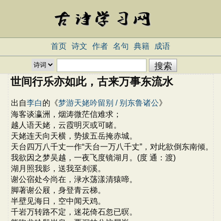
首页
诗文
作者
名句
典籍
成语
世间行乐亦如此，古来万事东流水
出自
李白
的《
梦游天姥吟留别 / 别东鲁诸公
》
海客谈瀛洲，烟涛微茫信难求；
越人语天姥，云霞明灭或可睹。
天姥连天向天横，势拔五岳掩赤城。
天台四万八千丈一作“天台一万八千丈”，对此欲倒东南倾。
我欲因之梦吴越，一夜飞度镜湖月。(度 通：渡)
湖月照我影，送我至剡溪。
谢公宿处今尚在，渌水荡漾清猿啼。
脚著谢公屐，身登青云梯。
半壁见海日，空中闻天鸡。
千岩万转路不定，迷花倚石忽已暝。