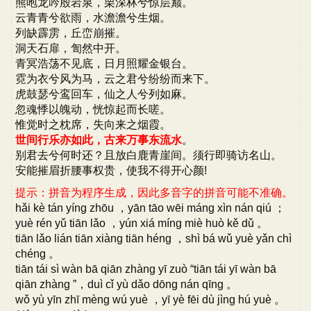
熊咆龙吟殷岩泉，栗深林兮惊层巅。
云青青兮欲雨，水澹澹兮生烟。
列缺霹雳，丘峦崩摧。
洞天石扉，訇然中开。
青冥浩荡不见底，日月照耀金银台。
霓为衣兮风为马，云之君兮纷纷而来下。
虎鼓瑟兮鸾回车，仙之人兮列如麻。
忽魂悸以魄动，恍惊起而长嗟。
惟觉时之枕席，失向来之烟霞。
世间行乐亦如此，古来万事东流水
。
别君去兮何时还？且放白鹿青崖间。须行即骑访名山。
安能摧眉折腰事权贵，使我不得开心颜!
提示：拼音为程序生成，因此多音字的拼音可能不准确。
hǎi kè tán yíng zhōu ，yān tāo wēi máng xìn nán qiú ；
yuè rén yǔ tiān lǎo ，yún xiá míng miè huò kě dǔ 。
tiān lǎo lián tiān xiàng tiān héng ，shì bá wǔ yuè yǎn chì
chéng 。
tiān tái sì wàn bā qiān zhàng yī zuò “tiān tái yī wàn bā
qiān zhàng ”，duì cǐ yù dǎo dōng nán qīng 。
wǒ yù yīn zhī mèng wú yuè ，yī yè fēi dù jìng hú yuè 。