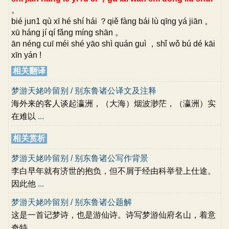
。
bié jun1 qù xī hé shí hái ？qiě fàng bái lù qīng yá jiān 。
xū háng jí qí fǎng míng shān 。
ān néng cuī méi shé yāo shì quán guì ，shǐ wǒ bú dé kāi
xīn yán !
相关翻译
梦游天姥吟留别 / 别东鲁诸公译文及注释
海外来的客人谈起瀛洲，（大海）烟波渺茫，（瀛洲）实
在难以
...
相关赏析
梦游天姥吟留别 / 别东鲁诸公写作背景
李白早年就有济世的抱负，但不屑于经由科举登上仕途。
因此他
...
梦游天姥吟留别 / 别东鲁诸公题解
这是一首记梦诗，也是游仙诗。诗写梦游仙府名山，着意
奇特，
...