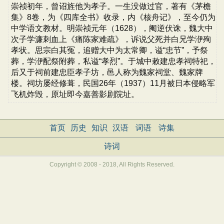
崇祯初年，曾诏旌他为孝子。一生没做过官，著有《茅檐
集》8卷，为《四库全书》收录，内《核舟记》，至今仍为
中学语文教材。明崇祯元年（1628），阉逆伏诛，魏大中
次子学濂刺血上《痛陈家难疏》，诉说父死并白兄学洢殉
孝状。思宗白其冤，追赠大中为太常卿，谥“忠节”，予祭
葬，学洢配祭附葬，私谥“孝烈”。于城中敕建忠孝祠特祀，
后又于祠前建忠臣孝子坊，邑人称为魏家祠堂、魏家牌
楼。祠坊屡经修葺，民国26年（1937）11月被日本侵略军
飞机炸毁，原址即今嘉善影剧院址。
首页
历史
知识
汉语
词语
诗集
诗词
Copyright © 2008 - 2018, All Rights Reserved.