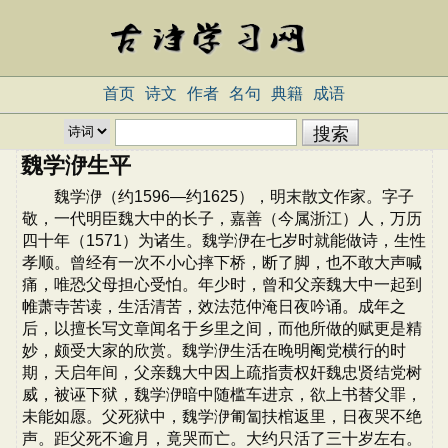
首页
诗文
作者
名句
典籍
成语
魏学洢生平
魏学洢（约1596—约1625），明末散文作家。字子
敬，一代明臣魏大中的长子，嘉善（今属浙江）人，万历
四十年（1571）为诸生。魏学洢在七岁时就能做诗，生性
孝顺。曾经有一次不小心摔下桥，断了脚，也不敢大声喊
痛，唯恐父母担心受怕。年少时，曾和父亲魏大中一起到
帷萧寺苦读，生活清苦，效法范仲淹日夜吟诵。成年之
后，以擅长写文章闻名于乡里之间，而他所做的赋更是精
妙，颇受大家的欣赏。魏学洢生活在晚明阉党横行的时
期，天启年间，父亲魏大中因上疏指责权奸魏忠贤结党树
威，被诬下狱，魏学洢暗中随槛车进京，欲上书替父罪，
未能如愿。父死狱中，魏学洢匍匐扶棺返里，日夜哭不绝
声。距父死不逾月，竟哭而亡。大约只活了三十岁左右。