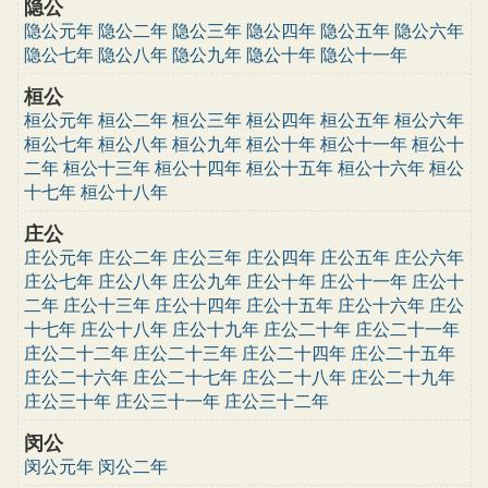
隐公
隐公元年
隐公二年
隐公三年
隐公四年
隐公五年
隐公六年
隐公七年
隐公八年
隐公九年
隐公十年
隐公十一年
桓公
桓公元年
桓公二年
桓公三年
桓公四年
桓公五年
桓公六年
桓公七年
桓公八年
桓公九年
桓公十年
桓公十一年
桓公十
二年
桓公十三年
桓公十四年
桓公十五年
桓公十六年
桓公
十七年
桓公十八年
庄公
庄公元年
庄公二年
庄公三年
庄公四年
庄公五年
庄公六年
庄公七年
庄公八年
庄公九年
庄公十年
庄公十一年
庄公十
二年
庄公十三年
庄公十四年
庄公十五年
庄公十六年
庄公
十七年
庄公十八年
庄公十九年
庄公二十年
庄公二十一年
庄公二十二年
庄公二十三年
庄公二十四年
庄公二十五年
庄公二十六年
庄公二十七年
庄公二十八年
庄公二十九年
庄公三十年
庄公三十一年
庄公三十二年
闵公
闵公元年
闵公二年