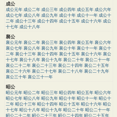
成公
成公元年
成公二年
成公三年
成公四年
成公五年
成公六年
成公七年
成公八年
成公九年
成公十年
成公十一年
成公十
二年
成公十三年
成公十四年
成公十五年
成公十六年
成公
十七年
成公十八年
襄公
襄公元年
襄公二年
襄公三年
襄公四年
襄公五年
襄公六年
襄公七年
襄公八年
襄公九年
襄公十年
襄公十一年
襄公十
二年
襄公十三年
襄公十四年
襄公十五年
襄公十六年
襄公
十七年
襄公十八年
襄公十九年
襄公二十年
襄公二十一年
襄公二十二年
襄公二十三年
襄公二十四年
襄公二十五年
襄公二十六年
襄公二十七年
襄公二十八年
襄公二十九年
襄公三十年
襄公三十一年
昭公
昭公元年
昭公二年
昭公三年
昭公四年
昭公五年
昭公六年
昭公七年
昭公八年
昭公九年
昭公十年
昭公十一年
昭公十
二年
昭公十三年
昭公十四年
昭公十五年
昭公十六年
昭公
十七年
昭公十八年
昭公十九年
昭公二十年
昭公二十一年
昭公二十二年
昭公二十三年
昭公二十四年
昭公二十五年