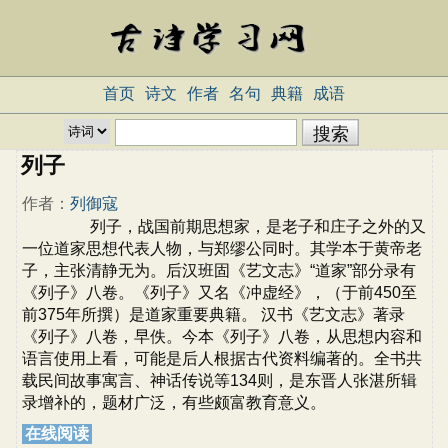
首页
诗文
作者
名句
典籍
成语
列子
作者：
列御寇
列子，战国前期思想家，是老子和庄子之外的又
一位道家思想代表人物，与郑缪公同时。其学本于黄帝老
子，主张清静无为。后汉班固《艺文志》“道家”部分录有
《列子》八卷。《列子》又名《冲虚经》，（于前450至
前375年所撰）是道家重要典籍。 汉书《艺文志》著录
《列子》八卷，早佚。今本《列子》八卷，从思想内容和
语言使用上看，可能是后人根据古代资料编著的。全书共
载民间故事寓言、神话传说等134则，是东晋人张湛所辑
录增补的，题材广泛，有些颇富教育意义。
在线阅读