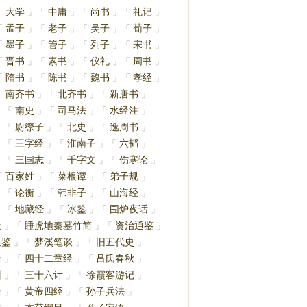
大学
中庸
尚书
礼记
「
」
「
」
「
」
「
」
孟子
老子
吴子
荀子
「
」
「
」
「
」
「
」
墨子
管子
列子
宋书
「
」
「
」
「
」
「
」
晋书
素书
仪礼
周书
「
」
「
」
「
」
「
」
隋书
陈书
魏书
孝经
「
」
「
」
「
」
「
」
南齐书
北齐书
新唐书
「
」
「
」
「
」
南史
司马法
水经注
」
「
」
「
」
「
」
尉缭子
北史
逸周书
」
「
」
「
」
「
」
三字经
淮南子
六韬
」
「
」
「
」
「
」
三国志
千字文
伤寒论
」
「
」
「
」
「
」
百家姓
菜根谭
弟子规
「
」
「
」
「
」
论衡
韩非子
山海经
」
「
」
「
」
「
」
地藏经
冰鉴
围炉夜话
」
「
」
「
」
「
」
经
睡虎地秦墓竹简
资治通鉴
」
「
」
「
」
通鉴
梦溪笔谈
旧五代史
」
「
」
「
」
经
四十二章经
吕氏春秋
」
「
」
「
」
训
三十六计
徐霞客游记
」
「
」
「
」
经
黄帝四经
孙子兵法
」
「
」
「
」