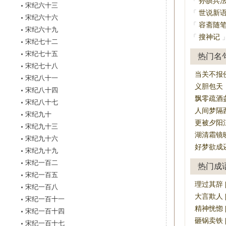
孙膑兵
「
宋纪六十三
世说新
「
宋纪六十六
容斋随
「
宋纪六十九
搜神记
「
宋纪七十二
宋纪七十五
热门名
宋纪七十八
当关不报
宋纪八十一
义胆包天
宋纪八十四
飘零疏酒
宋纪八十七
人间梦隔
宋纪九十
更被夕阳
宋纪九十三
湖清霜镜
宋纪九十六
好梦欲成
宋纪九十九
宋纪一百二
热门成
宋纪一百五
理过其辞 [lǐ
宋纪一百八
大言欺人 [dà
宋纪一百十一
精神恍惚 [jī
宋纪一百十四
砸锅卖铁 [zá
宋纪一百十七