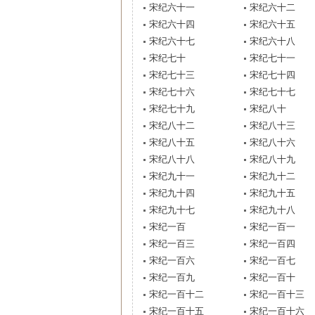
宋纪六十一
宋纪六十二
宋纪六十四
宋纪六十五
宋纪六十七
宋纪六十八
宋纪七十
宋纪七十一
宋纪七十三
宋纪七十四
宋纪七十六
宋纪七十七
宋纪七十九
宋纪八十
宋纪八十二
宋纪八十三
宋纪八十五
宋纪八十六
宋纪八十八
宋纪八十九
宋纪九十一
宋纪九十二
宋纪九十四
宋纪九十五
宋纪九十七
宋纪九十八
宋纪一百
宋纪一百一
宋纪一百三
宋纪一百四
宋纪一百六
宋纪一百七
宋纪一百九
宋纪一百十
宋纪一百十二
宋纪一百十三
宋纪一百十五
宋纪一百十六