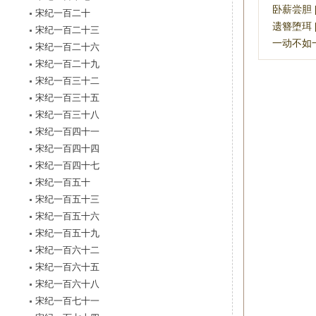
卧薪尝胆 [w
宋纪一百二十
遗簪堕珥 [yí
宋纪一百二十三
一动不如一静 [
宋纪一百二十六
宋纪一百二十九
宋纪一百三十二
宋纪一百三十五
宋纪一百三十八
宋纪一百四十一
宋纪一百四十四
宋纪一百四十七
宋纪一百五十
宋纪一百五十三
宋纪一百五十六
宋纪一百五十九
宋纪一百六十二
宋纪一百六十五
宋纪一百六十八
宋纪一百七十一