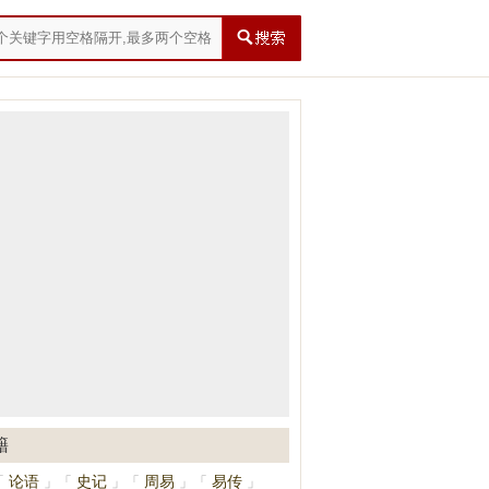
籍
论语
史记
周易
易传
「
」
「
」
「
」
「
」