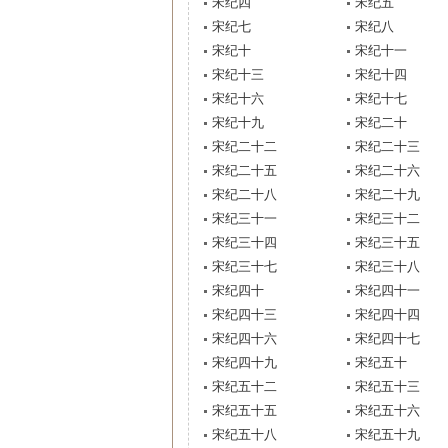
宋纪四
宋纪五
宋纪七
宋纪八
宋纪十
宋纪十一
宋纪十三
宋纪十四
宋纪十六
宋纪十七
宋纪十九
宋纪二十
宋纪二十二
宋纪二十三
宋纪二十五
宋纪二十六
宋纪二十八
宋纪二十九
宋纪三十一
宋纪三十二
宋纪三十四
宋纪三十五
宋纪三十七
宋纪三十八
宋纪四十
宋纪四十一
宋纪四十三
宋纪四十四
宋纪四十六
宋纪四十七
宋纪四十九
宋纪五十
宋纪五十二
宋纪五十三
宋纪五十五
宋纪五十六
宋纪五十八
宋纪五十九