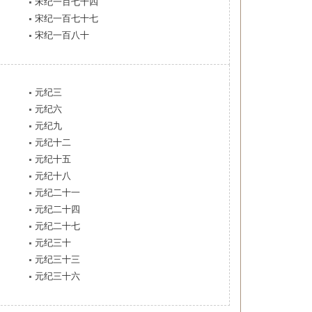
宋纪一百七十四
宋纪一百七十七
宋纪一百八十
元纪三
元纪六
元纪九
元纪十二
元纪十五
元纪十八
元纪二十一
元纪二十四
元纪二十七
元纪三十
元纪三十三
元纪三十六