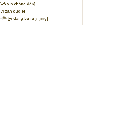
ò xīn cháng dǎn]
 zān duò ěr]
yī dòng bù rú yī jìng]