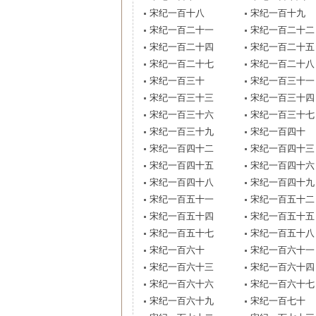
宋纪一百十八
宋纪一百十九
宋纪一百二十一
宋纪一百二十二
宋纪一百二十四
宋纪一百二十五
宋纪一百二十七
宋纪一百二十八
宋纪一百三十
宋纪一百三十一
宋纪一百三十三
宋纪一百三十四
宋纪一百三十六
宋纪一百三十七
宋纪一百三十九
宋纪一百四十
宋纪一百四十二
宋纪一百四十三
宋纪一百四十五
宋纪一百四十六
宋纪一百四十八
宋纪一百四十九
宋纪一百五十一
宋纪一百五十二
宋纪一百五十四
宋纪一百五十五
宋纪一百五十七
宋纪一百五十八
宋纪一百六十
宋纪一百六十一
宋纪一百六十三
宋纪一百六十四
宋纪一百六十六
宋纪一百六十七
宋纪一百六十九
宋纪一百七十