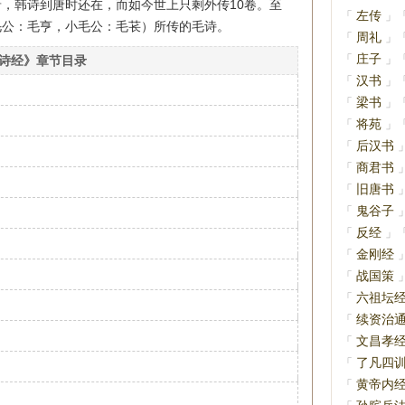
，韩诗到唐时还在，而如今世上只剩外传10卷。至
左传
「
」
毛公：毛亨，小毛公：毛苌）所传的毛诗。
周礼
「
」
庄子
「
」
诗经》章节目录
汉书
「
」
梁书
「
」
将苑
「
」
后汉书
「
商君书
「
旧唐书
「
鬼谷子
「
反经
「
」
金刚经
「
战国策
「
六祖坛
「
续资治
「
文昌孝
「
了凡四
「
黄帝内
「