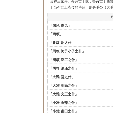
合称三家诗。齐诗亡于魏，鲁诗亡于西晋
于当今世上流传的诗经，则是毛公（大
《
「国风·豳风」
「商颂」
「鲁颂·駉之什」
「周颂·闵予小子之什」
「周颂·臣工之什」
「周颂·清庙之什」
「大雅·荡之什」
「大雅·生民之什」
「大雅·文王之什」
「小雅·鱼藻之什」
「小雅·甫田之什」