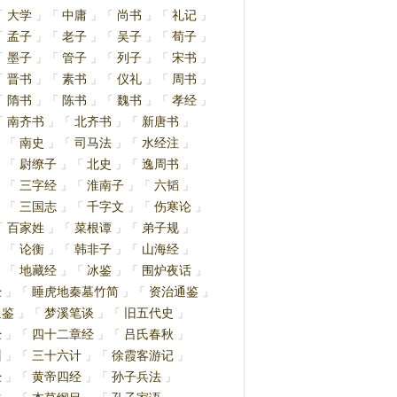
大学
中庸
尚书
礼记
「
」
「
」
「
」
「
」
孟子
老子
吴子
荀子
「
」
「
」
「
」
「
」
墨子
管子
列子
宋书
「
」
「
」
「
」
「
」
晋书
素书
仪礼
周书
「
」
「
」
「
」
「
」
隋书
陈书
魏书
孝经
「
」
「
」
「
」
「
」
南齐书
北齐书
新唐书
「
」
「
」
「
」
南史
司马法
水经注
」
「
」
「
」
「
」
尉缭子
北史
逸周书
」
「
」
「
」
「
」
三字经
淮南子
六韬
」
「
」
「
」
「
」
三国志
千字文
伤寒论
」
「
」
「
」
「
」
百家姓
菜根谭
弟子规
「
」
「
」
「
」
论衡
韩非子
山海经
」
「
」
「
」
「
」
地藏经
冰鉴
围炉夜话
」
「
」
「
」
「
」
经
睡虎地秦墓竹简
资治通鉴
」
「
」
「
」
通鉴
梦溪笔谈
旧五代史
」
「
」
「
」
经
四十二章经
吕氏春秋
」
「
」
「
」
训
三十六计
徐霞客游记
」
「
」
「
」
经
黄帝四经
孙子兵法
」
「
」
「
」