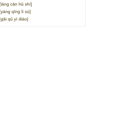
ng cān hǔ shí]
ng qīng lì sú]
i qǔ yì diào]