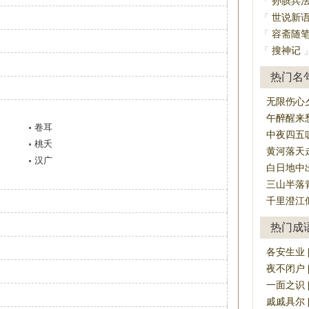
孙膑兵
「
世说新
「
容斋随
「
搜神记
「
热门名
无限伤心
午醉醒来
卷耳
中夜四五
桃夭
黄河落天
汉广
白日地中
三山半落
千里澄江
热门成
各安生业 [g
夜不闭户 [yè
一面之识 [yī
戚戚具尔 [qī