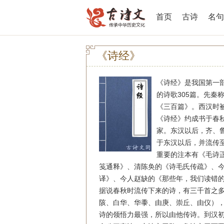
首页
古诗
名句
《诗经》
《诗经》是我国第一
的诗歌305篇。先秦
《三百篇》。西汉时
《诗经》约成书于春
家。东汉以后，齐、
于东汉以后，并流传
重要的注本有《毛诗
笺通释》、清陈奂的《诗毛氏传疏》、
译》、今人赵缺的《那些年，我们读错
据说春秋时流传下来的诗，有三千首之
陔、白华、华黍、由庚、崇丘、由仪），
诗的领悟力最强，所以由他传诗。到汉