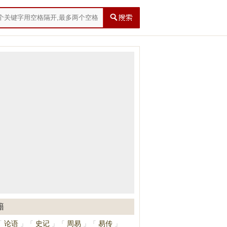
籍
论语
史记
周易
易传
「
」
「
」
「
」
「
」