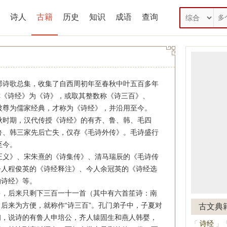
诗人
古籍
历史
知识
成语
查询
部诗歌总集，收集了自西周初年至春秋中叶五百多年
称《诗经》为《诗》，或取其整数称《诗三百》、
被尊为儒家经典，才称为《诗经》，并沿用至今。
秋时期，汉代传授《诗经》的有齐、鲁、韩、毛四
鲁、韩三家先后亡失，仅存《毛诗外传》。毛诗盛行
至今。
正义》、宋朱熹的《诗集传》、清马瑞辰的《毛诗传
今人程俊英的《诗经释注》、今人余冠英的《诗经选
的诗经》等。
多，后来只剩下三百一十一首（其中有六首笙诗：南
后来为方便，就称作“诗三百”。孔门弟子中，子夏对
古文典
初，说诗的有鲁人申培公，齐人辕固生和燕人韩婴，
诗经
「
」