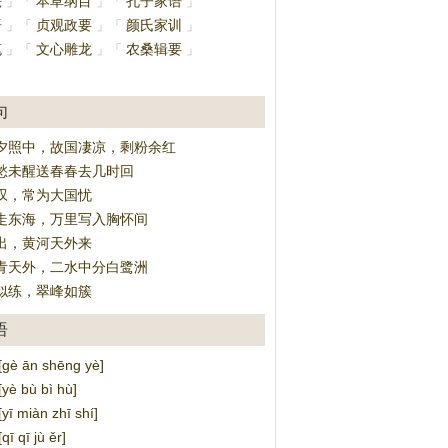
法
本草纲目
孔子家语
」
「
」
「
」
语
贞观政要
颜氏家训
」
「
」
「
」
笔
文心雕龙
农桑辑要
」
「
」
「
」
」
句
夕照中，故国凄凉，剩粉余红
愁未醒送春春去几时回
叹，常为大国忧
走东海，万里写入胸怀间
出，黄河天外来
青天外，二水中分白鹭洲
似练，翠峰如簇
语
è ān shēng yè]
 bù bì hù]
 miàn zhī shí]
 qī jù ěr]