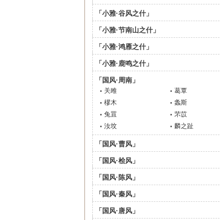
「小雅·谷风之什」
「小雅·节南山之什」
「小雅·鸿雁之什」
「小雅·鹿鸣之什」
「国风·周南」
关雎
葛覃
樛木
螽斯
兔罝
芣苡
汝坟
麟之趾
「国风·曹风」
「国风·桧风」
「国风·陈风」
「国风·秦风」
「国风·唐风」