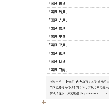
「国风·魏风」
「国风·魏风」
「国风·齐风」
「国风·郑风」
「国风·王风」
「国风·卫风」
「国风·鄘风」
「国风·邶风」
「国风·召南」
版权声明：【诗经】内容由网友上传(或整理
习网免费发布仅供学习参考，其观点不代表本
转载请注明：原文链接 |
https://www.sxgzm.c