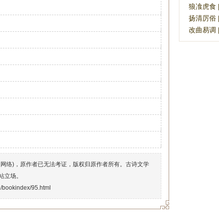
狼飡虎食 [lá
扬清厉俗 [yá
改曲易调 [gǎ
自网络)，原作者已无法考证，版权归原作者所有。古诗文学
站立场。
n/bookindex/95.html