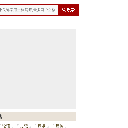
籍
论语
史记
周易
易传
「
」
「
」
「
」
「
」