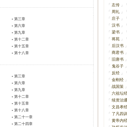
左传
「
」
周礼
「
」
庄子
「
」
第三章
汉书
「
」
第六章
梁书
「
」
第九章
将苑
「
」
第十二章
后汉书
「
第十五章
商君书
「
第十八章
旧唐书
「
鬼谷子
「
反经
「
」
第三章
金刚经
「
第六章
战国策
「
第九章
六祖坛
「
第十二章
续资治
「
第十五章
文昌孝
「
第十八章
了凡四
「
第二十一章
黄帝内
「
第二十四章