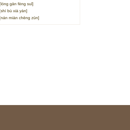
ng gān fèng suǐ]
í bù xià yàn]
án miàn chēng zūn]