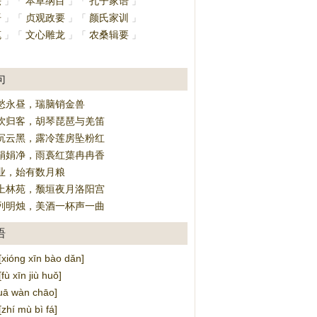
法
本草纲目
孔子家语
」
「
」
「
」
语
贞观政要
颜氏家训
」
「
」
「
」
笔
文心雕龙
农桑辑要
」
「
」
「
」
」
句
愁永昼，瑞脑销金兽
饮归客，胡琴琵琶与羌笛
沉云黑，露冷莲房坠粉红
娟娟净，雨裛红蕖冉冉香
业，始有数月粮
上林苑，颓垣夜月洛阳宫
列明烛，美酒一杯声一曲
语
óng xīn bào dǎn]
 xīn jiù huǒ]
ā wàn chāo]
í mù bì fá]