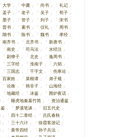
大学
中庸
尚书
礼记
「
」
「
」
「
」
「
」
孟子
老子
吴子
荀子
「
」
「
」
「
」
「
」
墨子
管子
列子
宋书
「
」
「
」
「
」
「
」
晋书
素书
仪礼
周书
「
」
「
」
「
」
「
」
隋书
陈书
魏书
孝经
「
」
「
」
「
」
「
」
南齐书
北齐书
新唐书
「
」
「
」
「
」
南史
司马法
水经注
」
「
」
「
」
「
」
尉缭子
北史
逸周书
」
「
」
「
」
「
」
三字经
淮南子
六韬
」
「
」
「
」
「
」
三国志
千字文
伤寒论
」
「
」
「
」
「
」
百家姓
菜根谭
弟子规
「
」
「
」
「
」
论衡
韩非子
山海经
」
「
」
「
」
「
」
地藏经
冰鉴
围炉夜话
」
「
」
「
」
「
」
经
睡虎地秦墓竹简
资治通鉴
」
「
」
「
」
通鉴
梦溪笔谈
旧五代史
」
「
」
「
」
经
四十二章经
吕氏春秋
」
「
」
「
」
训
三十六计
徐霞客游记
」
「
」
「
」
经
黄帝四经
孙子兵法
」
「
」
「
」