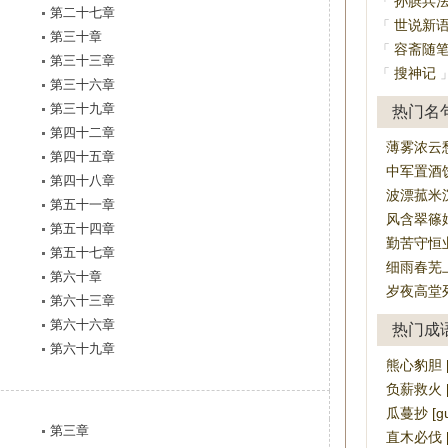
孙膑兵
「
第二十七章
世说新
「
第三十章
容斋随
「
第三十三章
搜神记
「
第三十六章
第三十九章
热门名
第四十二章
薄雾浓云
第四十五章
中军置酒
第四十八章
波漂菰米
第五十一章
风含翠篠
第五十四章
勤苦守恒
第五十七章
细雨春芜
第六十章
岁夜高堂
第六十三章
第六十六章
热门成
第六十九章
熊心豹胆 [xi
负薪救火 [fù
瓜蔓抄 [gu
第三章
直木必伐 [zh