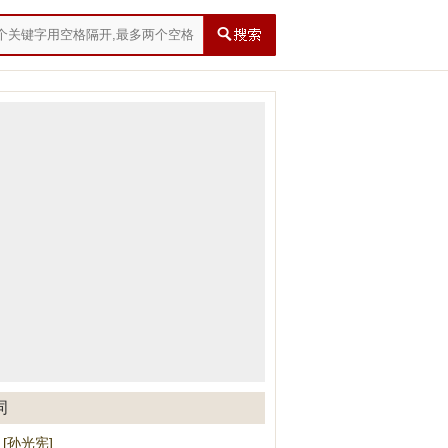
词
 [孙光宪]