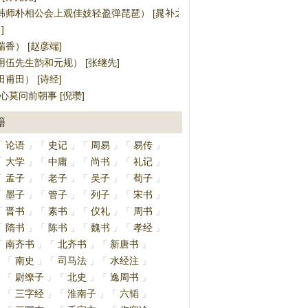
韩师朴相公会上观佳妓轻盈弹琵琶） [晁补之]
]
香） [赵彦端]
用伍先生韵和元规） [张继先]
甫田） [诗经]
心莫问前朝事 [倪瓒]
籍
论语
史记
周易
易传
「
」
「
」
「
」
「
」
大学
中庸
尚书
礼记
「
」
「
」
「
」
「
」
孟子
老子
吴子
荀子
「
」
「
」
「
」
「
」
墨子
管子
列子
宋书
「
」
「
」
「
」
「
」
晋书
素书
仪礼
周书
「
」
「
」
「
」
「
」
隋书
陈书
魏书
孝经
「
」
「
」
「
」
「
」
南齐书
北齐书
新唐书
「
」
「
」
「
」
南史
司马法
水经注
」
「
」
「
」
「
」
尉缭子
北史
逸周书
」
「
」
「
」
「
」
三字经
淮南子
六韬
」
「
」
「
」
「
」