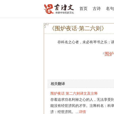
首页
古诗
名句
《围炉夜话·第二六则》
存科名之心者，未必有琴书之乐；讲
围炉
『
相关翻译
围炉夜话 第二六则译文及注释
存着追求功名利禄之心的人，无法享受
能没有经世济民的才学。注释科名：科
济：经世济民。…
详情