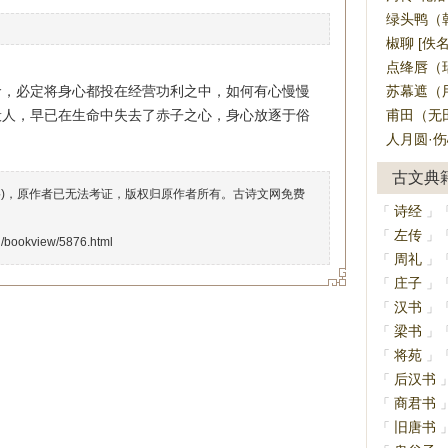
绿头鸭（
椒聊 [佚名
点绛唇（瑞
命，必定将身心都投在经营功利之中，如何有心慢慢
苏幕遮（
般人，早已在生命中失去了赤子之心，身心放逐于俗
甫田（无田
人月圆·伤
古文典
络)，原作者已无法考证，版权归原作者所有。古诗文网免费
诗经
「
」
左传
「
」
n/bookview/5876.html
周礼
「
」
庄子
「
」
汉书
「
」
梁书
「
」
将苑
「
」
后汉书
「
商君书
「
旧唐书
「