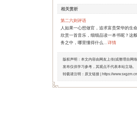
相关赏析
第二六则评语
人如果一心想做官，追求富贵荣华的生
欣赏一首音乐，细细品读一本书呢？这
务之中，哪里懂得什么…
详情
版权声明：本文内容由网友上传(或整理自网
发布仅供学习参考，其观点不代表本站立场。
转载请注明：原文链接 |
https://www.sxgzm.c