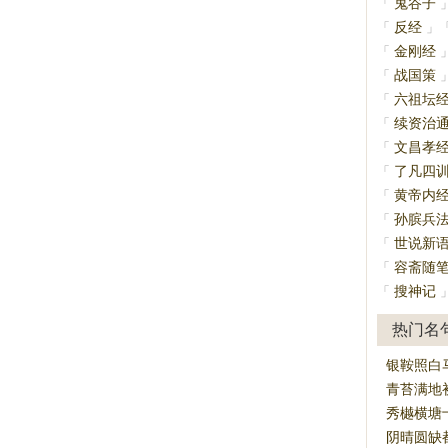
鬼谷子
「
反经
「
」
金刚经
「
战国策
「
六祖坛
「
续资治
「
文昌孝
「
了凡四
「
黄帝内
「
孙膑兵
「
世说新
「
容斋随
「
搜神记
「
热门名
银鞍照白
青苔满地
秀樾横塘
阴晴圆缺