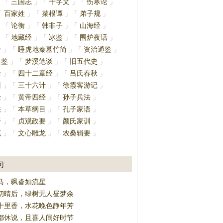
三国志
千字文
伤寒论
」
「
」
「
」
「
」
百家姓
菜根谭
弟子规
「
」
「
」
「
」
论衡
韩非子
山海经
」
「
」
「
」
「
」
地藏经
冰鉴
围炉夜话
」
「
」
「
」
「
」
经
睡虎地秦墓竹简
资治通鉴
」
「
」
「
」
通鉴
梦溪笔谈
旧五代史
」
「
」
「
」
经
四十二章经
吕氏春秋
」
「
」
「
」
训
三十六计
徐霞客游记
」
「
」
「
」
经
黄帝四经
孙子兵法
」
「
」
「
」
法
本草纲目
孔子家语
」
「
」
「
」
语
贞观政要
颜氏家训
」
「
」
「
」
笔
文心雕龙
农桑辑要
」
「
」
「
」
」
句
马，飒沓如流星
初晴后，绿树无人昼梦余
十里香，水花晚色静年芳
都休说，且喜人间好时节