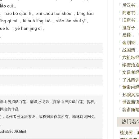
后汉书
「
iáo cuì 。
商君书
「
 、hào bō qiān lǐ 。zhī chóu huí shǒu ，bīng lián
旧唐书
「
g qī mí ，lù huā líng luò ，xiǎo lán shuí yǐ 。
鬼谷子
「
ě lù ，yè hán jīng qǐ 。
反经
「
」
。
金刚经
「
战国策
「
六祖坛
「
续资治
「
文昌孝
「
了凡四
「
黄帝内
「
孙膑兵
「
翠山房拟赋白莲）翻译,水龙吟（浮翠山房拟赋白莲）赏析,
世说新
「
吕同老的作品
容斋随
「
络)，原作者已无法考证，版权归原作者所有。翰林诗词网免
热门名
。
/shi/58609.html
梳洗罢，