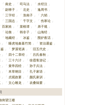
南史
司马法
水经注
」
「
」
「
」
「
」
尉缭子
北史
逸周书
」
「
」
「
」
「
」
三字经
淮南子
六韬
」
「
」
「
」
「
」
三国志
千字文
伤寒论
」
「
」
「
」
「
」
百家姓
菜根谭
弟子规
「
」
「
」
「
」
论衡
韩非子
山海经
」
「
」
「
」
「
」
地藏经
冰鉴
围炉夜话
」
「
」
「
」
「
」
经
睡虎地秦墓竹简
资治通鉴
」
「
」
「
」
通鉴
梦溪笔谈
旧五代史
」
「
」
「
」
经
四十二章经
吕氏春秋
」
「
」
「
」
训
三十六计
徐霞客游记
」
「
」
「
」
经
黄帝四经
孙子兵法
」
「
」
「
」
法
本草纲目
孔子家语
」
「
」
「
」
语
贞观政要
颜氏家训
」
「
」
「
」
笔
文心雕龙
农桑辑要
」
「
」
「
」
句
独倚望江楼