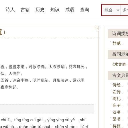
诗人
古籍
历史
知识
成语
查询
莲）
诗词类
辞赋
「
」
吕同老
《水龙吟
翠盖，盈盈素靥，时妆净洗。太液波翻，霓裳舞罢，
不似、人憔悴。
古文典
愁回首，冰帘半掩，明珰乱坠。月影凄迷，露花零
诗经
「
」
，夜寒惊起。
左传
「
」
周礼
「
」
庄子
「
」
汉书
「
」
梁书
「
」
o chí lǐ 。tíng tíng cuì gài ，yíng yíng sù yè ，shí
将苑
「
」
g wǔ bà ，duàn hún liú shuǐ 。shèn yī rán 、jiù rì