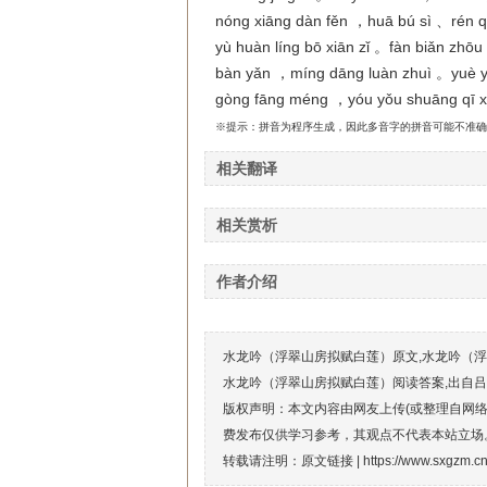
nóng xiāng dàn fěn ，huā bú sì 、rén q
yù huàn líng bō xiān zǐ 。fàn biǎn zhōu
bàn yǎn ，míng dāng luàn zhuì 。yuè yǐn
gòng fāng méng ，yóu yǒu shuāng qī xu
※提示：拼音为程序生成，因此多音字的拼音可能不准确
相关翻译
相关赏析
作者介绍
水龙吟（浮翠山房拟赋白莲）原文,水龙吟（浮
水龙吟（浮翠山房拟赋白莲）阅读答案,出自
版权声明：本文内容由网友上传(或整理自网
费发布仅供学习参考，其观点不代表本站立场
转载请注明：原文链接 |
https://www.sxgzm.cn