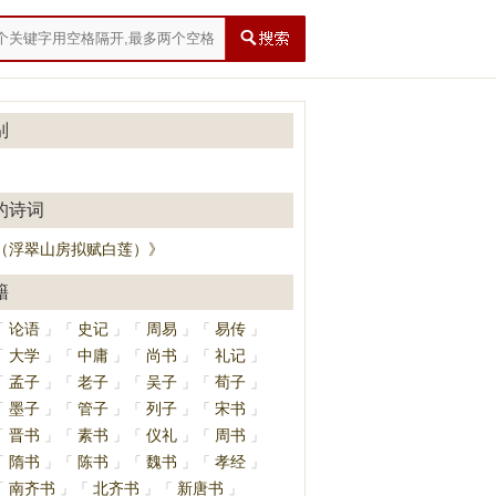
别
的诗词
（浮翠山房拟赋白莲）》
籍
论语
史记
周易
易传
「
」
「
」
「
」
「
」
大学
中庸
尚书
礼记
「
」
「
」
「
」
「
」
孟子
老子
吴子
荀子
「
」
「
」
「
」
「
」
墨子
管子
列子
宋书
「
」
「
」
「
」
「
」
晋书
素书
仪礼
周书
「
」
「
」
「
」
「
」
隋书
陈书
魏书
孝经
「
」
「
」
「
」
「
」
南齐书
北齐书
新唐书
「
」
「
」
「
」