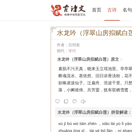
首页
古诗
名句
水龙吟（浮翠山房拟赋白
作者：吕同老
朝代：
宋代
水龙吟（浮翠山房拟赋白莲）原文
：
素肌不污天真，晓来玉立瑶池里。亭亭
断魂流水。甚依然、旧日浓香淡粉，花
欲唤凌波仙子。泛扁舟、浩波千里。只
落，小阑谁倚。共芳盟，犹有双栖雪鹭
水龙吟（浮翠山房拟赋白莲）拼音解读
：
sù jī bú wū tiān zhēn ，xiǎo lái yù lì yá
zhuāng jìng xǐ 。tài yè bō fān ，ní shan